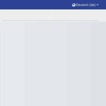
Deutsch ‎(de)‎
Sucheingabe umschalten