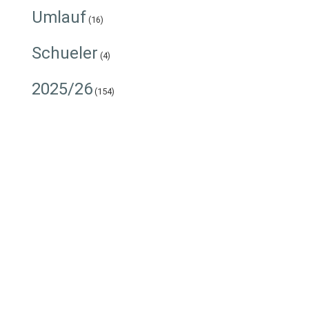
Umlauf
(16)
Schueler
(4)
2025/26
(154)