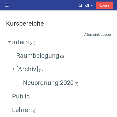
Zum Hauptinhalt
Sucheingabe ums
Login
Website-Übersicht
Kursbereiche
Alles einklappen
intern
(21)
Raumbelegung
(3)
[Archiv]
(196)
__Neuordnung 2020
(7)
Public
Lehrer
(9)