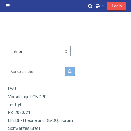
Zum Hauptinhalt
Sucheingabe ums
Login
Website-Übersicht
Kursbereiche
Kurse suchen
Kurse suchen
PVU
Vorschläge LOB DPR
test-yf
FSI 2020/21
LF8 DB-Theorie und DB-SQL Forum
Schwarzes Brett